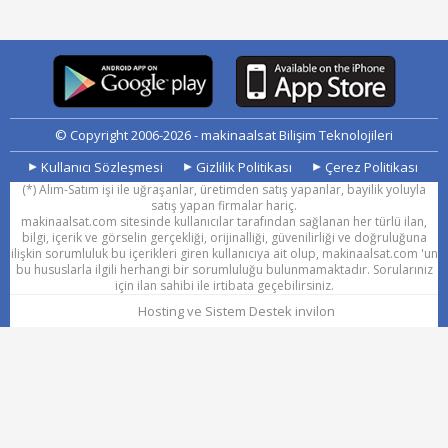
© Copyright 2006-
2026
- makinaalsat Bilişim Teknolojileri
Kullanıcı Sözleşmesi
Gizlilik Politikası
Çerez Politikası
(*) Alım-Satım işi ile uğraşanlar, üretimden satış yapanlar, bayilik yoluyla
satış yapan firmalar hariç.
makinaalsat.com sitesinde kullanıcılar tarafından sağlanan her türlü ilan,
bilgi, içerik ve görselin gerçekliği, orijinalliği, güvenilirliği ve doğruluğuna
ilişkin sorumluluk bu içerikleri giren kullanıcıya ait olup, makinaalsat.com 'un
bu hususlarla ilgili herhangi bir sorumluluğu bulunmamaktadır. Sorularınız
için ilan sahibi ile irtibata geçebilirsiniz.
Hosting ve Sistem Destek invilon