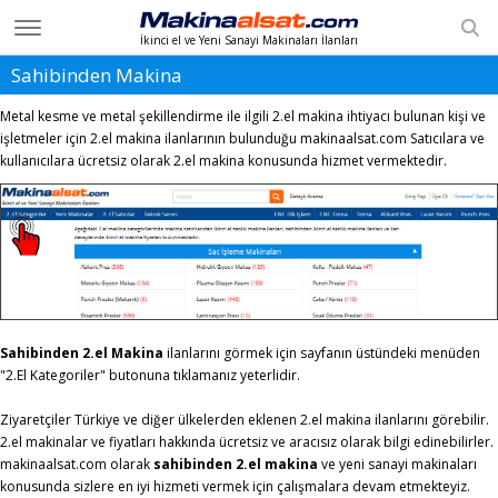
İkinci el ve Yeni Sanayi Makinaları İlanları
Sahibinden Makina
Anasayfa
Giriş Yap
Metal kesme ve metal şekillendirme ile ilgili 2.el makina ihtiyacı bulunan kişi ve
işletmeler için 2.el makina ilanlarının bulunduğu makinaalsat.com Satıcılara ve
Üye Ol
kullanıcılara ücretsiz olarak 2.el makina konusunda hizmet vermektedir.
İlan Ekle
2. El Kategoriler
Yeni Makinalar
2. El Satıcılar
Sahibinden 2.el Makina
ilanlarını görmek için sayfanın üstündeki menüden
Teknik Servis
"2.El Kategoriler" butonuna tıklamanız yeterlidir.
İletişim
Ziyaretçiler Türkiye ve diğer ülkelerden eklenen 2.el makina ilanlarını görebilir.
EN
2.el makinalar ve fiyatları hakkında ücretsiz ve aracısız olarak bilgi edinebilirler.
makinaalsat.com olarak
sahibinden 2.el makina
ve yeni sanayi makinaları
konusunda sizlere en iyi hizmeti vermek için çalışmalara devam etmekteyiz.