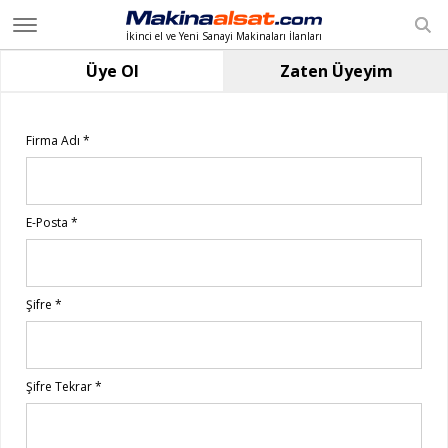
İkinci el ve Yeni Sanayi Makinaları İlanları
Anasayfa
Üye Ol
Zaten Üyeyim
Giriş Yap
Üye Ol
Firma Adı
*
İlan Ekle
2. El Kategoriler
E-Posta
*
Yeni Makinalar
2. El Satıcılar
Şifre
*
Teknik Servis
İletişim
Şifre Tekrar
*
EN