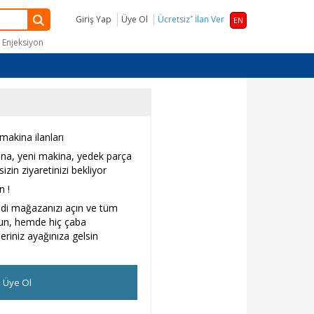
*
Giriş Yap
Üye Ol
Ücretsiz
İlan Ver
EN
k Enjeksiyon
 makina ilanları
kina, yeni makina, yedek parça
zin ziyaretinizi bekliyor
n !
ndi mağazanızı açın ve tüm
sun, hemde hiç çaba
riniz ayağınıza gelsin
 Üye Ol