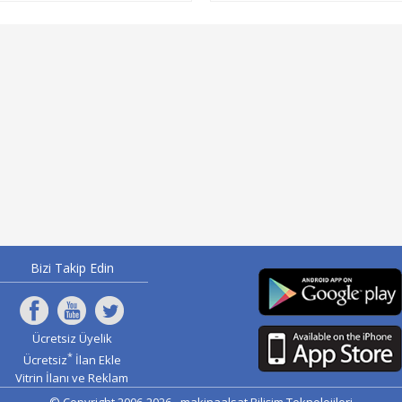
Bizi Takip Edin
Ücretsiz Üyelik
*
Ücretsiz
İlan Ekle
Vitrin İlanı ve Reklam