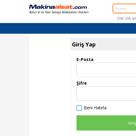
İkinci el ve Yeni Sanayi Makinaları İlanları
CNC Dik İş
Anasayfa
Giriş Yap
Üye Ol
Giriş Yap
İlan Ekle
E-Posta
2. El Kategoriler
Yeni Makinalar
Şifre
2. El Satıcılar
Teknik Servis
Beni Hatırla
İletişim
EN
Giri