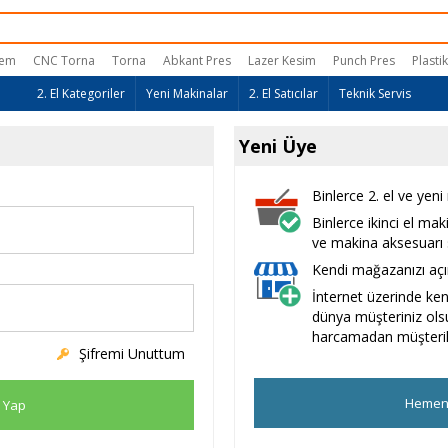
lem
CNC Torna
Torna
Abkant Pres
Lazer Kesim
Punch Pres
Plasti
2. El Kategoriler
Yeni Makinalar
2. El Satıcılar
Teknik Servis
Yeni Üye
Binlerce 2. el ve yeni
Binlerce ikinci el ma
ve makina aksesuarı si
Kendi mağazanızı açı
İnternet üzerinde ke
dünya müşteriniz ol
harcamadan müşterile
Şifremi Unuttum
Hemen
ş Yap